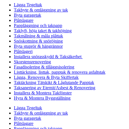
Lägga Tegeltak
Takbyte & omläggning av tak
Byta garagetak
Plåtslagare
Pappläggning och takpapp
Taklyft, höja taket & takhöjning
Takmålning & måla plåttak
Snöskottning & snöröjning
Byta stuprör & hängrännor
Plåtslageri
Installera snörasskydd & Taksäkerhet
Skorstensrenovering
Fasadisolering & tilläggsisolering
Listtäckning, listtak, papptak & renovera asfaltstak
Lägga, Renovera & Byta Skiffertak
Taktäckning Tätskikt & Låglutande Papptak
Taksanering av Eternit/Asbest & Renovering
Installera & Montera Takfönster
Hyra & Montera Byggställning
Lägga Tegeltak
Takbyte & omläggning av tak
Byta garagetak
Plåtslagare
Pappläggning och takpapp