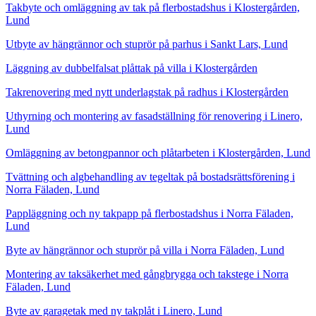
Takbyte och omläggning av tak på flerbostadshus i Klostergården,
Lund
Utbyte av hängrännor och stuprör på parhus i Sankt Lars, Lund
Läggning av dubbelfalsat plåttak på villa i Klostergården
Takrenovering med nytt underlagstak på radhus i Klostergården
Uthyrning och montering av fasadställning för renovering i Linero,
Lund
Omläggning av betongpannor och plåtarbeten i Klostergården, Lund
Tvättning och algbehandling av tegeltak på bostadsrättsförening i
Norra Fäladen, Lund
Pappläggning och ny takpapp på flerbostadshus i Norra Fäladen,
Lund
Byte av hängrännor och stuprör på villa i Norra Fäladen, Lund
Montering av taksäkerhet med gångbrygga och takstege i Norra
Fäladen, Lund
Byte av garagetak med ny takplåt i Linero, Lund