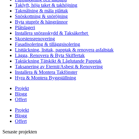
Taklyft, höja taket & takhöjning
Takmålning & måla plåttak
Snöskottning & snöröjning
Byta stuprör & hängrännor
Plåtslageri
Installera snörasskydd & Taksäkerhet
Skorstensrenovering
Fasadisolering & tilläggsisolering
Listtäckning, listtak, papptak & renovera asfaltstak
Lägga, Renovera & Byta Skiffertak
Taktäckning Tätskikt & Låglutande Papptak
Taksanering av Eternit/Asbest & Renovering
Installera & Montera Takfönster
Hyra & Montera Byggställning
Projekt
Blogg
Offert
Projekt
Blogg
Offert
Senaste projekten