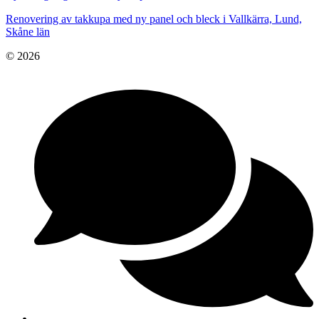
Renovering av takkupa med ny panel och bleck i Vallkärra, Lund,
Skåne län
© 2026